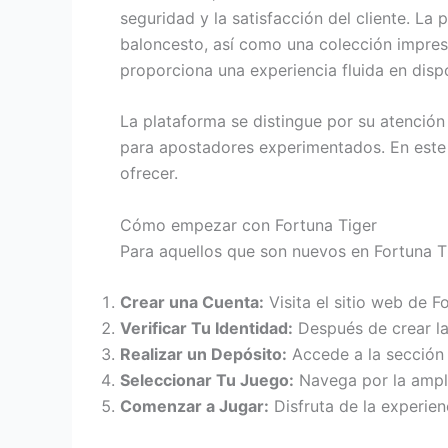
seguridad y la satisfacción del cliente. L
baloncesto, así como una colección impresi
proporciona una experiencia fluida en dispo
La plataforma se distingue por su atención
para apostadores experimentados. En este
ofrecer.
Cómo empezar con Fortuna Tiger
Para aquellos que son nuevos en Fortuna Ti
Crear una Cuenta:
Visita el sitio web de F
Verificar Tu Identidad:
Después de crear la 
Realizar un Depósito:
Accede a la sección d
Seleccionar Tu Juego:
Navega por la ampli
Comenzar a Jugar:
Disfruta de la experien