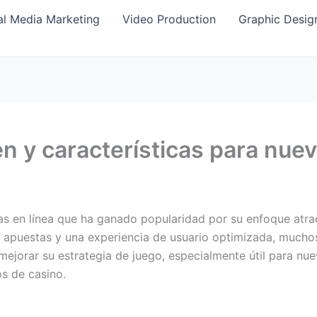
al Media Marketing
Video Production
Graphic Desig
n y características para nue
s en línea que ha ganado popularidad por su enfoque atrac
 apuestas y una experiencia de usuario optimizada, mucho
mejorar su estrategia de juego, especialmente útil para n
s de casino.