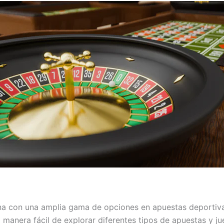
na con una amplia gama de opciones en apuestas deportiva
a manera fácil de explorar diferentes tipos de apuestas y