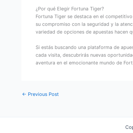
¿Por qué Elegir Fortuna Tiger?
Fortuna Tiger se destaca en el competitiv
su compromiso con la seguridad y la atenció
variedad de opciones de apuestas hacen qu
Si estás buscando una plataforma de apuest
cada visita, descubrirás nuevas oportunida
aventura en el emocionante mundo de Fort
←
Previous Post
Co