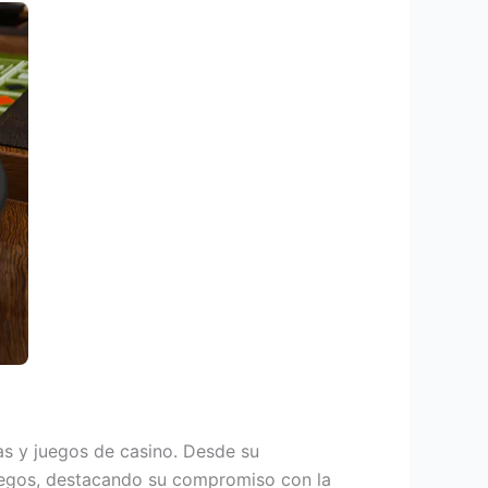
s y juegos de casino. Desde su
 juegos, destacando su compromiso con la