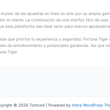
o mundo de las apuestas en línea no solo por su amplia ga
n al cliente. La combinación de una interfaz fácil de usar,
e esta plataforma sea ideal tanto para nuevos apostadore
as que priorice tu experiencia y seguridad, Fortuna Tiger
des de entretenimiento y potenciales ganancias. Así que n
una Tiger.
pyright © 2026 Tomcod | Powered by
Astra WordPress T