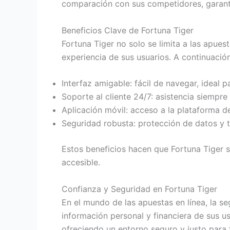
comparación con sus competidores, garant
Beneficios Clave de Fortuna Tiger
Fortuna Tiger no solo se limita a las apue
experiencia de sus usuarios. A continuació
Interfaz amigable: fácil de navegar, ideal p
Soporte al cliente 24/7: asistencia siempre 
Aplicación móvil: acceso a la plataforma de
Seguridad robusta: protección de datos y 
Estos beneficios hacen que Fortuna Tiger s
accesible.
Confianza y Seguridad en Fortuna Tiger
En el mundo de las apuestas en línea, la se
información personal y financiera de sus u
ofreciendo un entorno seguro y justo para 