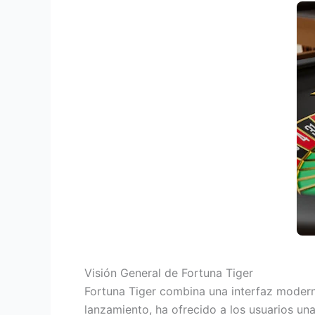
Visión General de Fortuna Tiger
Fortuna Tiger combina una interfaz moder
lanzamiento, ha ofrecido a los usuarios un