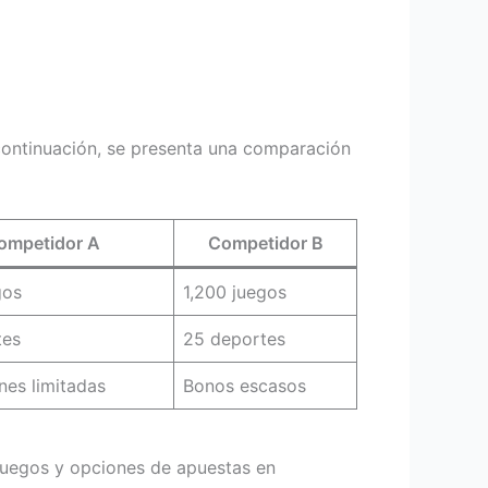
 continuación, se presenta una comparación
ompetidor A
Competidor B
gos
1,200 juegos
tes
25 deportes
es limitadas
Bonos escasos
 juegos y opciones de apuestas en