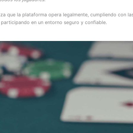
iza que la plataforma opera legalmente, cumpliendo con las
n participando en un entorno seguro y confiable.