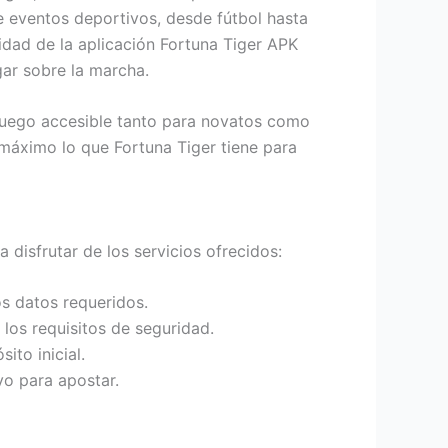
de eventos deportivos, desde fútbol hasta
idad de la aplicación Fortuna Tiger APK
gar sobre la marcha.
 juego accesible tanto para novatos como
áximo lo que Fortuna Tiger tiene para
disfrutar de los servicios ofrecidos:
os datos requeridos.
 los requisitos de seguridad.
ito inicial.
vo para apostar.